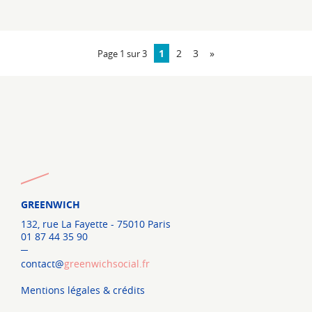
1
2
3
»
Page 1 sur 3
GREENWICH
132, rue La Fayette - 75010 Paris
01 87 44 35 90
contact@
greenwichsocial.fr
Mentions légales & crédits